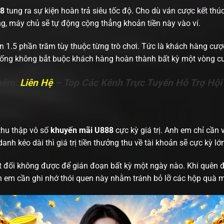
88
tung ra sự kiện hoàn trả siêu tốc độ. Cho dù ván cược kết th
ng, máy chủ sẽ tự động cộng thẳng khoản tiền này vào ví.
ến 1.5 phần trăm tùy thuộc từng trò chơi. Tức là khách hàng cư
hống không bắt buộc khách hàng hoàn thành bất kỳ một vòng c
hêm:
Liên Hệ
– Top Các Kênh Trực Tuyến Hỗ Trợ Hội
thu thập vô số
khuyến mãi U888
cực kỳ giá trị. Anh em chỉ cầ
nh kéo dài thì giá trị tiền thưởng thu về tài khoản sẽ cực kỳ lớ
ệt đối không được để gián đoạn bất kỳ một ngày nào. Khi quên 
nh em cần ghi nhớ thói quen này nhằm tránh bỏ lỡ các hộp quà m