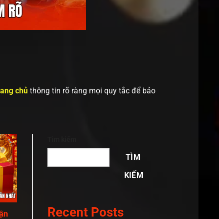
rang chủ
thông tin rõ ràng mọi quy tắc để bảo
Tìm kiếm
TÌM
KIẾM
Recent Posts
ận