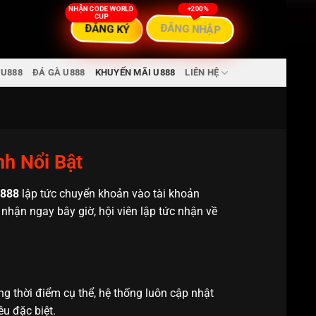
ĐĂNG NHẬP
ĐĂNG KÝ
 U888
ĐÁ GÀ U888
KHUYẾN MÃI U888
LIÊN HỆ
h Nổi Bật
888
lập tức chuyển khoản vào tài khoản
nhận ngay bây giờ, hội viên lập tức nhận về
g thời điểm cụ thể, hệ thống luôn cập nhật
êu đặc biệt.