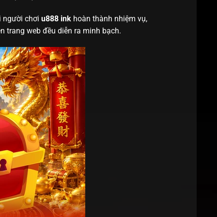
i người chơi
u888 ink
hoàn thành nhiệm vụ,
ên trang web đều diễn ra minh bạch.