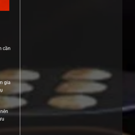
m cần
m gia
hụ
 nên
ưu