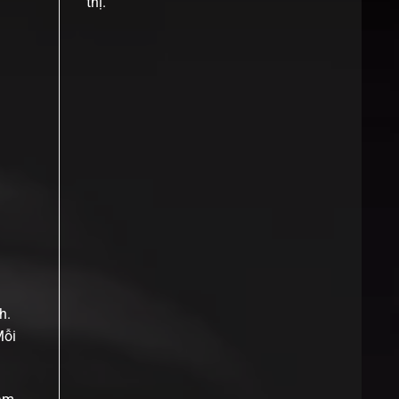
thị.
h.
Mỗi