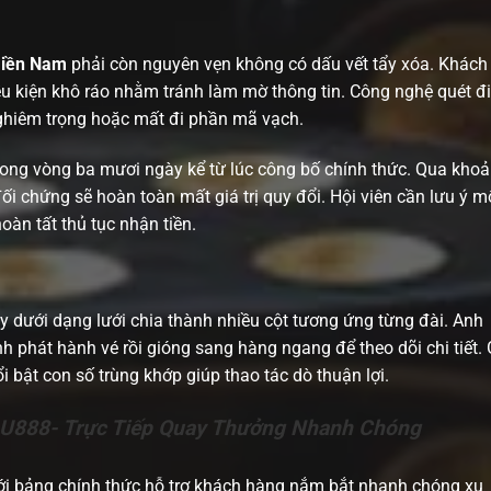
miền Nam
phải còn nguyên vẹn không có dấu vết tẩy xóa. Khách
u kiện khô ráo nhằm tránh làm mờ thông tin. Công nghệ quét đi
nghiêm trọng hoặc mất đi phần mã vạch.
trong vòng ba mươi ngày kể từ lúc công bố chính thức. Qua kho
i chứng sẽ hoàn toàn mất giá trị quy đổi. Hội viên cần lưu ý m
oàn tất thủ tục nhận tiền.
y dưới dạng lưới chia thành nhiều cột tương ứng từng đài. Anh
nh phát hành vé rồi gióng sang hàng ngang để theo dõi chi tiết.
i bật con số trùng khớp giúp thao tác dò thuận lợi.
U888- Trực Tiếp Quay Thưởng Nhanh Chóng
ới bảng chính thức hỗ trợ khách hàng nắm bắt nhanh chóng xu