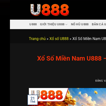
Bỏ
qua
nội
dung
U888
GIỚI THIỆU U888
NỔ HŨ U888
BẮN CÁ 
Trang chủ
»
Xổ số U888
»
Xổ Số Miền Nam U8
Xổ Số Miền Nam U888 –
ĐĂNG 
21
Th6