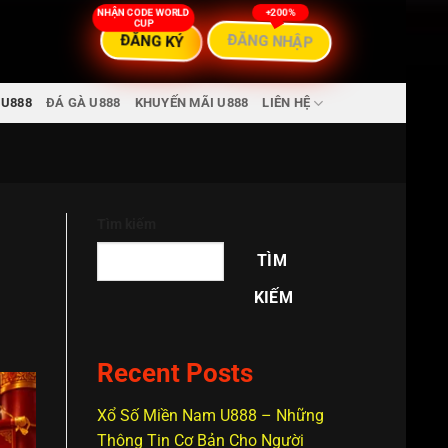
ĐĂNG NHẬP
ĐĂNG KÝ
 U888
ĐÁ GÀ U888
KHUYẾN MÃI U888
LIÊN HỆ
Tìm kiếm
i
TÌM
KIẾM
Recent Posts
Xổ Số Miền Nam U888 – Những
Thông Tin Cơ Bản Cho Người