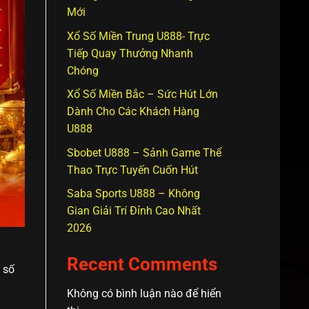
Mới
Xổ Số Miền Trung U888- Trực
Tiếp Quay Thưởng Nhanh
Chóng
Xổ Số Miền Bắc – Sức Hút Lớn
Dành Cho Các Khách Hàng
U888
Sbobet U888 – Sảnh Game Thể
Thao Trực Tuyến Cuốn Hút
Saba Sports U888 – Không
Gian Giải Trí Đỉnh Cao Nhất
2026
Recent Comments
 số
Không có bình luận nào để hiển