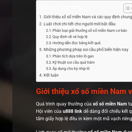
Table of Contents
Giới thiệu xổ số miền Nam và các quy định chun
Luật chơi chi tiết cho người mới bắt đầu
Phân loại giải thưởng xổ số miền Nam cơ bản
Quy định về vé hợp lệ
Hướng dẫn đọc bảng kết quả
Những phương pháp soi cầu phổ biến hiện nay
Phân tích dựa trên lô gan
Kỹ thuật soi cầu quả trám
Áp dụng chu kỳ nhịp lô
Kết luận
Giới thiệu xổ số miền Nam 
Quá trình quay thưởng của
xổ số miền Nam
tu
Hội viên của
u888 lin
k
dễ dàng đối chiếu kết 
tấm giấy hợp lệ đều in kèm một mã vạch riêng